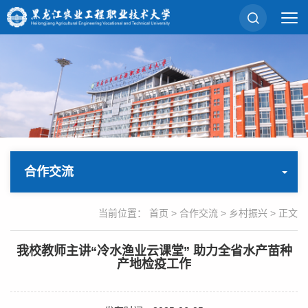
合作交流
当前位置：
首页
>
合作交流
>
乡村振兴
> 正文
我校教师主讲“冷水渔业云课堂” 助力全省水产苗种
产地检疫工作